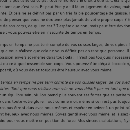
ur la positivité du corps : tout le monde a le droit d’être là. C’est là qu
re : tant que c’est sain. Et peut-être y a-t-il là un jugement de valeur, ma
nte. Et cela ne se définit pas par un très faible pourcentage de graisse,
iste de penser que vous ne douterez plus jamais de votre propre corps ? E
ère de son corps, de qui on est ? J’espère que non, mais peut-être devrio
risé ; vous pouvez être en insécurité de temps en temps.
mps en temps ne pas tenir compte de vos cuisses larges, de vos pieds 
t que vous réalisez que cela ne vous définit pas en tant que personne. Il 
ssion envers soi-même dans tout cela : il n’est pas toujours nécessair
st ou ce à quoi ressemble son corps. Vous pouvez être déçu à l’occasion,
 positif, où vous devez toujours être heureux avec vous-même.
temps en temps ne pas tenir compte de vos cuisses larges, de vos pied
lates. Tant que vous réalisez que cela ne vous définit pas en tant que 
r un équilibre sain, où l’on prend plus souvent ses forces que sa petite ta
 dans toute votre gloire. Tout comme moi, même si ce n’est pas toujours
ons pas être si durs avec nous-mêmes et espérer en arriver à un point
nt heureux avec nous-mêmes. Soyez gentil avec vous-même, et laissez 
aire pour vous mettre en position de force. Mes sincères salutations, Ny