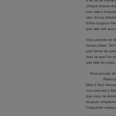
Il en va de même po
critique interne di
une valeur importa
sain. Est-ce irréal
d’être toujours fi
que cela soit auto
Vous pouvez de te
fesses plates. Tan
une forme de compa
avec ce que l’on e
une idée du corps
Vous pouvez de 
fesses p
Mais il faut trouve
vous pouvez y être
que nous ne devri
toujours simpleme
l’impulsion nécess