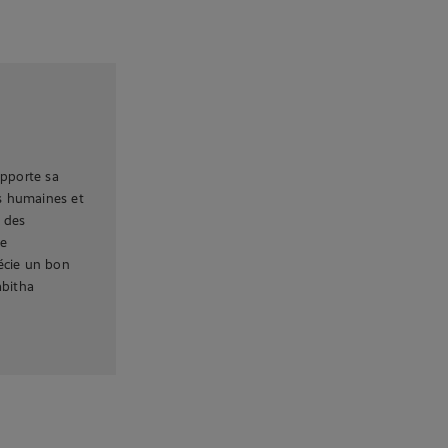
apporte sa
s humaines et
t des
ne
écie un bon
abitha