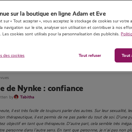
nue sur la boutique en ligne Adam et Eve
t sur « Tout accepter », vous acceptez le stockage de cookies sur votre a
la navigation sur le site, analyser son utilisation et contribuer à nos effor
 Les cookies sont utilisés pour la personnalisation des publicités.
Politi
s des cookies
Tout refuser
Tout 
 vues
e de Nynke : confiance
itten by
Tabitha
ute, il est très facile de toujours parler des autres. Sur leur sexualité, le
tion thérapeutique, il est permis de ne pas parler du tout de soi. D’une par
stez objectif en tant que thérapeute. D’autre part, cela semble très inég
utre personne dans l’autre sens. En tant que personne, je n’ai pas non pl