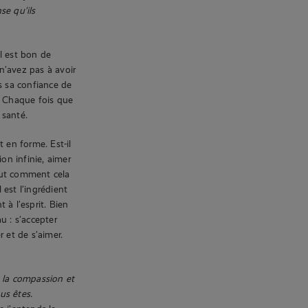
se qu’ils
l est bon de
n’avez pas à avoir
ns sa confiance de
. Chaque fois que
 santé.
en forme. Est-il
on infinie, aimer
tout comment cela
 est l’ingrédient
 à l’esprit. Bien
u : s’accepter
 et de s’aimer.
e la compassion et
us êtes.