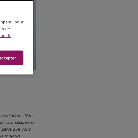
ppareil pour 
ts de 
que de
accepter
urs relations. Dans
t, cela sécurise le
al parce que vous
us toujours