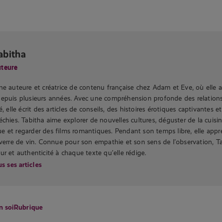
abitha
teure
ne auteure et créatrice de contenu française chez Adam et Eve, où elle 
depuis plusieurs années. Avec une compréhension profonde des relation
é, elle écrit des articles de conseils, des histoires érotiques captivantes e
échies. Tabitha aime explorer de nouvelles cultures, déguster de la cuisi
 et regarder des films romantiques. Pendant son temps libre, elle appr
 verre de vin. Connue pour son empathie et son sens de l’observation, T
ur et authenticité à chaque texte qu’elle rédige.
s ses articles
n soi
Rubrique