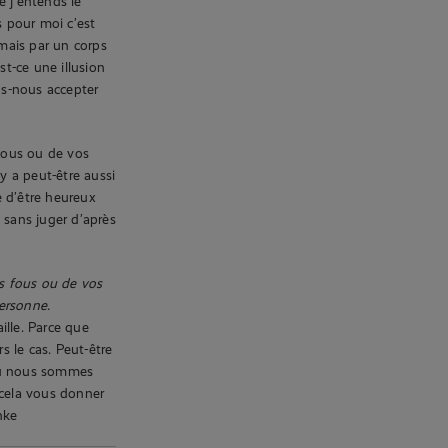
e j’entends le
is pour moi c’est
 mais par un corps
st-ce une illusion
ns-nous accepter
fous ou de vos
y a peut-être aussi
e d’être heureux
 sans juger d’après
s fous ou de vos
personne.
ille. Parce que
 le cas. Peut-être
 où nous sommes
cela vous donner
nke