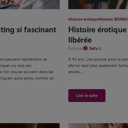
Histoire érotique
Histoire BDSM
sting si fascinant
Histoire érotique 
libérée
Écrit par
Sally L
sées peuvent rapidement se
À 42 ans, Lise pousse pour la premi
fiques ou vers ces
elle ne veut plus seulement fantas
 l’on trouve souvent dans les
envies….
sting est aussi perçu comme un
Lire la suite