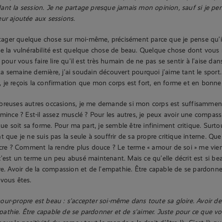
nt la session. Je ne partage presque jamais mon opinion, sauf si je pen
ur ajoutée aux sessions.
artager quelque chose sur moi-même, précisément parce que je pense qu’i
e la vulnérabilité est quelque chose de beau. Quelque chose dont vous 
 pour vous faire lire qu’il est très humain de ne pas se sentir à l’aise da
 semaine dernière, j’ai soudain découvert pourquoi j’aime tant le sport
ce, je reçois la confirmation que mon corps est fort, en forme et en bonne
breuses autres occasions, je me demande si mon corps est suffisamment 
 mince ? Est-il assez musclé ? Pour les autres, je peux avoir une compassi
 que soit sa forme. Pour ma part, je semble être infiniment critique. Sur
 que je ne suis pas la seule à souffrir de sa propre critique interne. Quel
ncre ? Comment la rendre plus douce ? Le terme « amour de soi » me vient
’est un terme un peu abusé maintenant. Mais ce qu’elle décrit est si bea
re. Avoir de la compassion et de l’empathie. Être capable de se pardonner
vous êtes.
mour-propre est beau : s’accepter soi-même dans toute sa gloire. Avoir d
pathie. Être capable de se pardonner et de s’aimer. Juste pour ce que vo