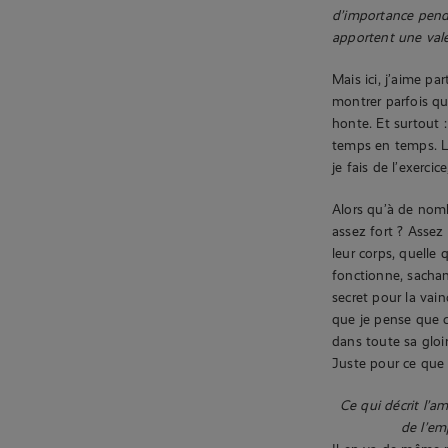
d’importance penda
apportent une vale
Mais ici, j’aime p
montrer parfois qu
honte. Et surtout :
temps en temps. La
je fais de l’exerci
Alors qu’à de nom
assez fort ? Assez
leur corps, quelle
fonctionne, sachant
secret pour la vai
que je pense que c
dans toute sa gloi
Juste pour ce que 
Ce qui décrit l’a
de l’em