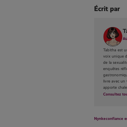
Écrit par
T
Au
Tabitha est u
voix unique 
de la sexualit
enquêtes réfl
gastronomique
livre avec un
apporte chale
Consultez tou
Nynke
confiance e