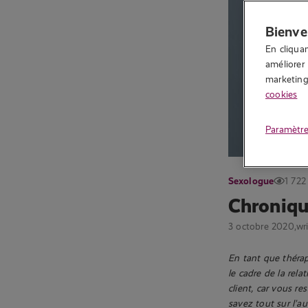
Bienve
En cliquan
améliorer 
marketing.
cookies
Paramètre
Sexologue
1 722
Chroniqu
3 octobre 2020,
wr
En tant que thérape
le cadre de la rela
client, car vous re
savez tout sur l’a