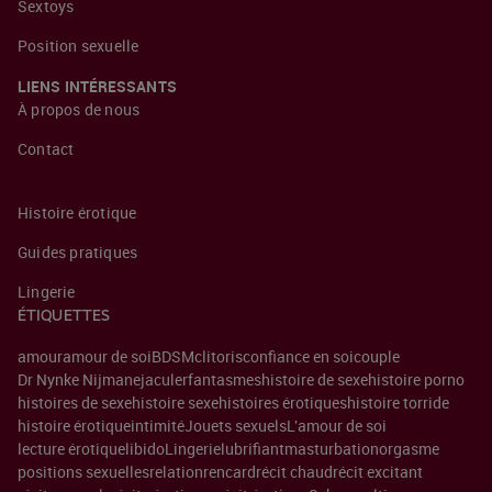
Sextoys
Position sexuelle
LIENS INTÉRESSANTS
À propos de nous
Contact
Histoire érotique
Guides pratiques
Lingerie
ÉTIQUETTES
amour
amour de soi
BDSM
clitoris
confiance en soi
couple
Dr Nynke Nijman
ejaculer
fantasmes
histoire de sexe
histoire porno
histoires de sexe
histoire sexe
histoires érotiques
histoire torride
histoire érotique
intimité
Jouets sexuels
L'amour de soi
lecture érotique
libido
Lingerie
lubrifiant
masturbation
orgasme
positions sexuelles
relation
rencard
récit chaud
récit excitant