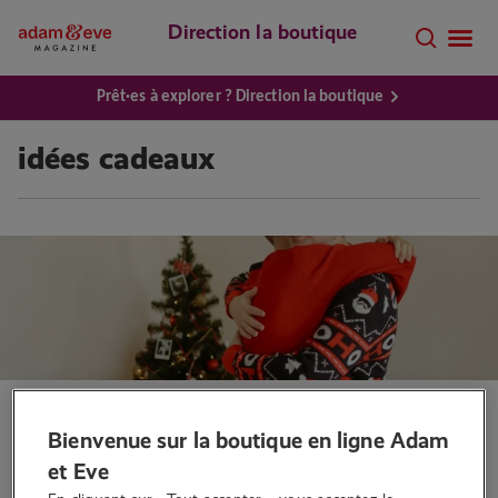
Direction la boutique
Prêt·es à explorer ? Direction la boutique
idées cadeaux
Sextoys
Bienvenue sur la boutique en ligne Adam
Les cadeaux sensuels pour
et Eve
surprendre votre partenaire