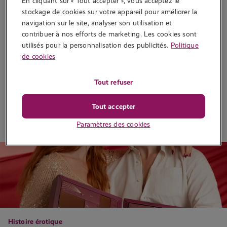
En cliquant sur « Tout accepter », vous acceptez le 
Écrit par
Sally L
stockage de cookies sur votre appareil pour améliorer la 
navigation sur le site, analyser son utilisation et 
Transformez vos fêtes avec des idées de cadeaux de Noël
contribuer à nos efforts de marketing. Les cookies sont 
originales et sensuelles. Découvrez notre sélection pour surprendre
utilisés pour la personnalisation des publicités.
Politique
et séduire….
de cookies
1 546 vues
Tout refuser
Tout accepter
Lire la suite
Paramètres des cookies
Histoire érotique