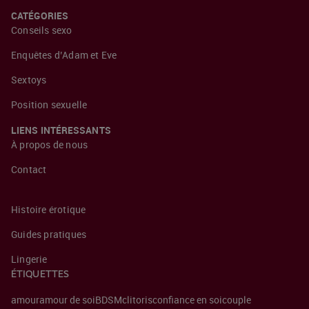
CATÉGORIES
Conseils sexo
Enquêtes d’Adam et Eve
Sextoys
Position sexuelle
LIENS INTÉRESSANTS
À propos de nous
Contact
Histoire érotique
Guides pratiques
Lingerie
ÉTIQUETTES
amour
amour de soi
BDSM
clitoris
confiance en soi
couple