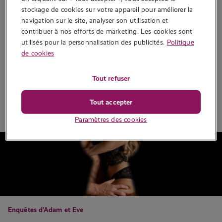
stockage de cookies sur votre appareil pour améliorer la 
Alors que ses mains laissent des traces de sueur sur le verre froid,
navigation sur le site, analyser son utilisation et 
Layla baisse les yeux. « Est-ce qu’ils nous voient, à ton avis ? »
contribuer à nos efforts de marketing. Les cookies sont 
Tom se tient derrière elle et l’embrasse dans le cou. « Hmm, je
utilisés pour la personnalisation des publicités.
Politique
l’espère bien. » Il commence déjà à fair…
de cookies
4 999 vues
Tout refuser
Lire la suite
Tout accepter
Paramètres des cookies
Enquêtes d'Adam et Eve