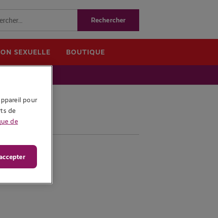
ION SEXUELLE
BOUTIQUE
ppareil pour 
ts de 
que de
accepter