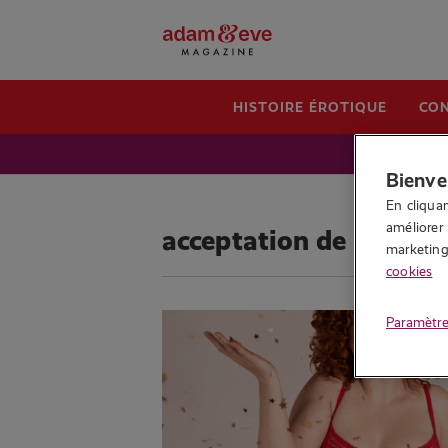
HISTOIRE ÉROTIQUE
CON
Bienve
En cliquan
améliorer 
acceptation de soi
marketing.
cookies
Paramètre