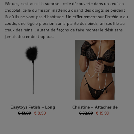
Pâques, c’est aussi la surprise : celle découverte dans un œuf en
chocolat, celle du frisson inattendu quand des doigts se perdent
là où ils ne vont pas d’habitude. Un effleurement sur l’intérieur du
coude, une légère pression sur la plante des pieds, un souffle au
creux des reins… autant de façons de faire monter le désir sans
jamais descendre trop bas.
Easytoys Fetish – Long
Christine – Attaches de
plumeau pour chatouille –
bondage en dentelle et
€
13.99
€
8.99
€
32.99
€
19.99
Noir
perles Mea – Noir