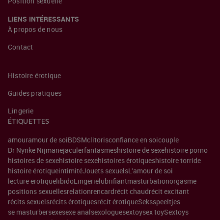
Position sexuelle
LIENS INTÉRESSANTS
À propos de nous
Contact
Histoire érotique
Guides pratiques
Lingerie
ÉTIQUETTES
amour
amour de soi
BDSM
clitoris
confiance en soi
couple
Dr Nynke Nijman
ejaculer
fantasmes
histoire de sexe
histoire porno
histoires de sexe
histoire sexe
histoires érotiques
histoire torride
histoire érotique
intimité
Jouets sexuels
L'amour de soi
lecture érotique
libido
Lingerie
lubrifiant
masturbation
orgasme
positions sexuelles
relation
rencard
récit chaud
récit excitant
récits sexuels
récits érotiques
récit érotique
Seksspeeltjes
se masturber
sexe
sexe anal
sexologue
sextoy
sex toy
Sextoys