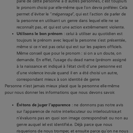
parle de cette personne à d’autres personnes, c’est toujours
le pronom choisi par elle-même que l’on devra préférer. Cela
permet d’éviter le “
mégenrage
”, qui est l’action de parler de
la personne en utilisant un genre dans lequel elle ne se
reconnaît pas, et qui est une action extrêmement violente.
Utilisons le bon prénom
: celui à utiliser au quotidien est
toujours le prénom avec lequel la personne s’est présentée,
même si ce n’est pas celui qui est sur les papiers officiels.
Même conseil que pour le pronom : si on a un doute, on
demande. En effet, l’usage du dead name (prénom assigné
à la naissance et indiqué à l’état civil) d’une personne est
d’une violence inouïe quand il en a été choisi un autre,
correspondant mieux à son identité de genre
Personne n’est jamais mieux placé que la personne elle-même
pour nous donner les informations que nous devons savoir.
Évitons de juger l’apparence
: ne donnons pas notre avis
sur l’apparence de notre interlocuteur ou interlocutrice,et
n’évaluons pas en quoi son image correspondrait ou non au
genre auquel iel est identifié.e. Déjà parce que nous
risquerions de nous tromper, et ensuite parce qu’on ne nous