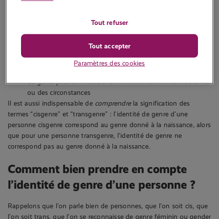
dans les caractéristiques masculines définies par la société
non binaire
: une personne non binaire ne se reconnaît ni
Tout refuser
dans le masculin, ni dans le féminin
gender queer
: une personne qui se décrit comme n’étant ni
Tout accepter
masculine, ni féminine, comme étant les deux, ou un
mélange des deux
Paramètres des cookies
gender fluide
: une personne dont l’identité et l’expression
de genre peuvent fluctuer en fonction du moment de la vie
ou des circonstances
Il est aussi indispensable de
comprendre
la signification des
termes “cisgenre” et “transgenre” : l’identité de genre d’une
personne cisgenre correspond au genre donné à la naissance, alors
que pour une personne transgenre, l’identité de genre ne
correspond pas au genre donné à la naissance.
Comment bien prendre en compte
l’identité de genre d’une personne ?
Rappelons que l’on parle bien de personnes, que l’on soit cis, que
l’on soit trans, que l’on se reconnaisse de genre féminin ou gender