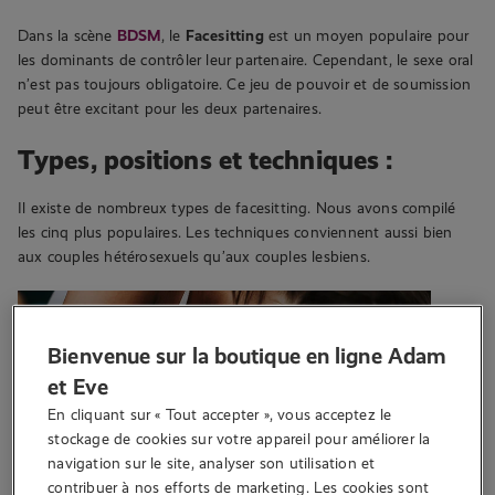
Dans la scène
BDSM
, le
Facesitting
est un moyen populaire pour
les dominants de contrôler leur partenaire. Cependant, le sexe oral
n’est pas toujours obligatoire. Ce jeu de pouvoir et de soumission
peut être excitant pour les deux partenaires.
Types, positions et techniques :
Il existe de nombreux types de facesitting. Nous avons compilé
les cinq plus populaires. Les techniques conviennent aussi bien
aux couples hétérosexuels qu’aux couples lesbiens.
Bienvenue sur la boutique en ligne Adam
et Eve
En cliquant sur « Tout accepter », vous acceptez le 
stockage de cookies sur votre appareil pour améliorer la 
navigation sur le site, analyser son utilisation et 
contribuer à nos efforts de marketing. Les cookies sont 