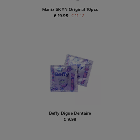
Manix SKYN Original 10pcs
€
19.99
€
11.47
Beffy Digue Dentaire
€
9.99