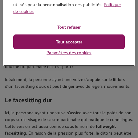
utilisés pour la personnalisation des publicités.
Politique
de cookies
Tout refuser
Le facesitting doux
Tout accepter
Le principe est très simple. La personne ayant une vulve s’assoit
Paramètres des cookies
sur le visage de sa·son partenaire avec ses genoux à gauche et à
droite de la tête de ce·tte derni·er·ère. La vulve repose sur la
bouche du partenaire et c’est parti !
Idéalement, la personne ayant une vulve s’appuie sur le lit lors
d’un facesitting doux et peut diriger avec de légers mouvements.
Le facesitting dur
Ici, la personne ayant une vulve s’assied avec tout le poids de son
corps sur le visage de sa·son partenaire qui pratique le cunnilingus.
Cette version est aussi connue sous le nom de
fullweight
facesitting
. En raison de la pression plus forte, le clitoris peut être