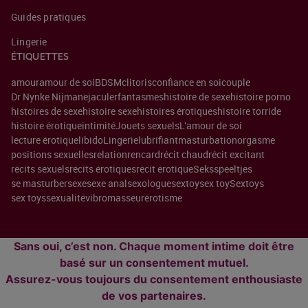
Guides pratiques
Lingerie
ÉTIQUETTES
amour
amour de soi
BDSM
clitoris
confiance en soi
couple
Dr Nynke Nijman
ejaculer
fantasmes
histoire de sexe
histoire porno
histoires de sexe
histoire sexe
histoires érotiques
histoire torride
histoire érotique
intimité
Jouets sexuels
L'amour de soi
lecture érotique
libido
Lingerie
lubrifiant
masturbation
orgasme
positions sexuelles
relation
rencard
récit chaud
récit excitant
récits sexuels
récits érotiques
récit érotique
Seksspeeltjes
se masturber
sexe
sexe anal
sexologue
sextoy
sex toy
Sextoys
sex toys
sexualité
vibromasseur
érotisme
Sans oui, c’est non. Chaque moment intime doit être
basé sur un consentement mutuel.
Assurez-vous toujours du consentement enthousiaste
de vos partenaires.