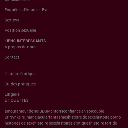
Enquêtes d’Adam et Eve
Sextoys
Position sexuelle
LIENS INTÉRESSANTS
À propos de nous
Contact
Histoire érotique
Guides pratiques
Lingerie
ÉTIQUETTES
amour
amour de soi
BDSM
clitoris
confiance en soi
couple
Dr Nynke Nijman
ejaculer
fantasmes
histoire de sexe
histoire porno
histoires de sexe
histoire sexe
histoires érotiques
histoire torride