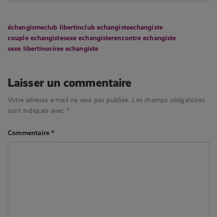
échangisme
club libertin
club echangiste
echangiste
couple echangiste
sexe echangiste
rencontre echangiste
sexe libertin
soiree echangiste
Laisser un commentaire
Votre adresse e-mail ne sera pas publiée.
Les champs obligatoires
sont indiqués avec
*
Commentaire
*