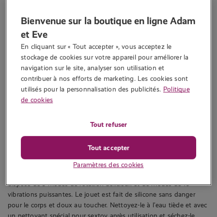
Bienvenue sur la boutique en ligne Adam
et Eve
Lieberté - Vibromasseur wand Eve
En cliquant sur « Tout accepter », vous acceptez le 
€
69.99
€
49.99
stockage de cookies sur votre appareil pour améliorer la 
navigation sur le site, analyser son utilisation et 
contribuer à nos efforts de marketing. Les cookies sont 
utilisés pour la personnalisation des publicités.
Politique
Eve est pleine de vie et elle fait de chaque occasion une véritable
de cookies
fête. Elle prend toujours les choses en main grâce à ses idées et
solutions innovantes. Eve est une leadeuse née qui dégage une
Tout refuser
énergie positive et est toujours prête à relever les défis. C’est une
véritable force de la nature qui fait toujours preuve d’imagination.
Tout accepter
La timidité ? Elle ne connaît pas. Quoi qu’Eve fasse, elle le fait
avec force, passion et pleine d’assurance !
Paramètres des cookies
Le vibromasseur de type Wand possède une tête flexible et
dispose de 3 modes de rotation délicieux et de modes de 10
vibrations puissantes. Le jouet est fait de silicone sans danger
pour le corps et doux au toucher. Nettoyez-le à l’eau tiède et avec
un nettoyant spécial pour sextoy après utilisation et séchez-le