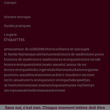
Contact
Histoire érotique
Guides pratiques
Lingerie
ÉTIQUETTES
amour
amour de soi
BDSM
clitoris
confiance en soi
couple
Dr Nynke Nijman
ejaculer
fantasmes
histoire de sexe
histoire porno
histoires de sexe
histoire sexe
histoires érotiques
histoire torride
histoire érotique
intimité
Jouets sexuels
L'amour de soi
lecture érotique
libido
Lingerie
lubrifiant
masturbation
orgasme
positions sexuelles
relation
rencard
récit chaud
récit excitant
récits sexuels
récits érotiques
récit érotique
Seksspeeltjes
se masturber
sexe
sexe anal
sexologue
sextoy
sex toy
Sextoys
sex toys
sexualité
vibromasseur
érotisme
Sans oui, c’est non. Chaque moment intime doit être