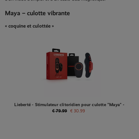
Maya – culotte vibrante
« coquine et culottée »
Lieberté - Stimulateur clitoridien pour culotte "Maya" -
Noir/Rouge
€
79.99
€
30.99