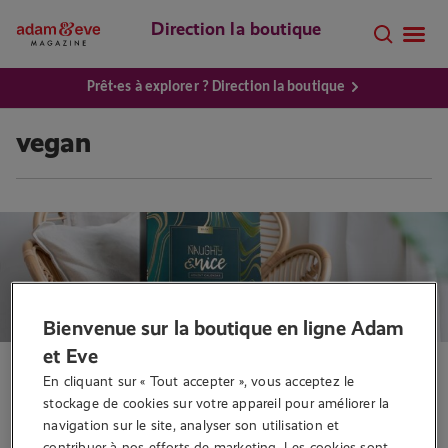
Direction la boutique
Prêt·es à explorer ? Direction la boutique
vegan
Bienvenue sur la boutique en ligne Adam
et Eve
Sextoys
En cliquant sur « Tout accepter », vous acceptez le 
Faites-vous plaisir avec le
stockage de cookies sur votre appareil pour améliorer la 
navigation sur le site, analyser son utilisation et 
calendrier de l’Avent de Naughty
contribuer à nos efforts de marketing. Les cookies sont 