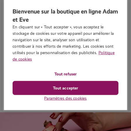
Histoire érotique
Bienvenue sur la boutique en ligne Adam
Histoire érotique : deux
et Eve
collègues très particuliers
En cliquant sur « Tout accepter », vous acceptez le 
stockage de cookies sur votre appareil pour améliorer la 
Écrit par
Sally L
navigation sur le site, analyser son utilisation et 
contribuer à nos efforts de marketing. Les cookies sont 
Plongez dans l’histoire érotique de trois collègues qui décident
utilisés pour la personnalisation des publicités.
Politique
d’apprendre à se connaître. Très vite, leur rencontre dérive vers
de cookies
d’autres horizons…
10 663 vues
Tout refuser
Tout accepter
Lire la suite
Paramètres des cookies