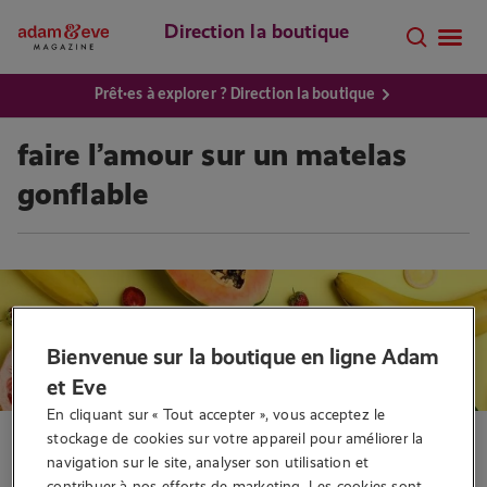
Direction la boutique
Prêt·es à explorer ? Direction la boutique
faire l’amour sur un matelas
gonflable
Bienvenue sur la boutique en ligne Adam
et Eve
En cliquant sur « Tout accepter », vous acceptez le 
stockage de cookies sur votre appareil pour améliorer la 
Position sexuelle
navigation sur le site, analyser son utilisation et 
Les 8 meilleures positions sur
contribuer à nos efforts de marketing. Les cookies sont 