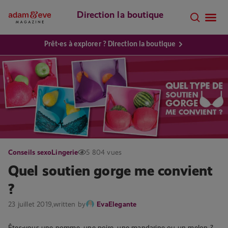
Direction la boutique
Prêt·es à explorer ? Direction la boutique
Conseils sexo
Lingerie
5 804 vues
Quel soutien gorge me convient
?
23 juillet 2019,
written by
EvaElegante
Êtes-vous une pomme, une poire, une mandarine ou un melon ?