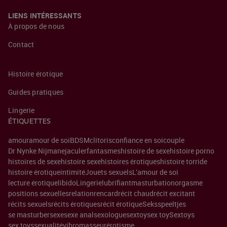
LIENS INTÉRESSANTS
À propos de nous
Contact
Histoire érotique
Guides pratiques
Lingerie
ÉTIQUETTES
amour
amour de soi
BDSM
clitoris
confiance en soi
couple
Dr Nynke Nijman
ejaculer
fantasmes
histoire de sexe
histoire porno
histoires de sexe
histoire sexe
histoires érotiques
histoire torride
histoire érotique
intimité
Jouets sexuels
L'amour de soi
lecture érotique
libido
Lingerie
lubrifiant
masturbation
orgasme
positions sexuelles
relation
rencard
récit chaud
récit excitant
récits sexuels
récits érotiques
récit érotique
Seksspeeltjes
se masturber
sexe
sexe anal
sexologue
sextoy
sex toy
Sextoys
sex toys
sexualité
vibromasseur
érotisme