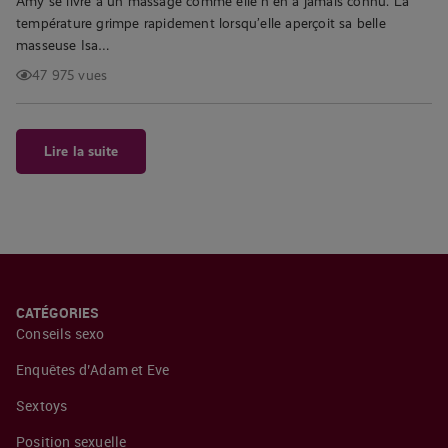
Amy se livre à un massage comme elle n’en a jamais connu. La
température grimpe rapidement lorsqu’elle aperçoit sa belle
masseuse Isa…
47 975 vues
Lire la suite
CATÉGORIES
Conseils sexo
Enquêtes d’Adam et Eve
Sextoys
Position sexuelle