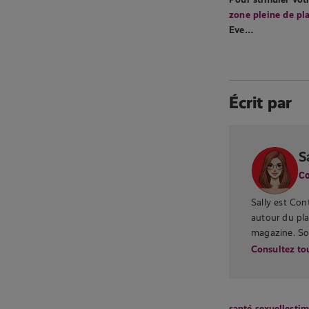
zone pleine de pla
Eve…
Écrit par
S
Co
Sally est Co
autour du plai
magazine. Son
Consultez tou
santé sexuelle
stim