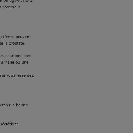
n oméga-3 : fruits,
es comme la
 symptômes peuvent
e la prostate.
les solutions sont
 urinaire ou une
 si vous ressentez
retenir la bonne
sécrétions