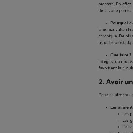
prostate. En effet,
de la zone périnéa
Pourquoi c’
Une mauvaise circu
chronique. De plus
troubles prostatiq
Que faire ?
Intégrez du mouvem
favorisent la circu
2. Avoir u
Certains aliments 
Les aliments
Les p
Les gr
L’alco