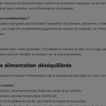
 le manque d’activité physique ralentit la circulation sanguine, ce qui fa
le et peut entraîner une inflammation prostatique.
est problématique ?
lation sanguine peut favoriser l’apparition de douleurs pelviennes, voire
, un mode de vie sédentaire augmente les risques de surpoids, un fact
ues.
ent dans votre quotidien ! Privilégiez la marche, le vélo ou le yoga, de
lation tout en limitant la pression sur le plancher pelvien.
ne alimentation déséquilibrée
peuvent favoriser l’inflammation de la prostate et perturber son bon fo
 à éviter :
roduits ultra-transformés, riches en sucres et en additifs
aisses saturées (charcuterie, fast-food)
ol et la caféine en excès, qui irritent la vessie et la prostate