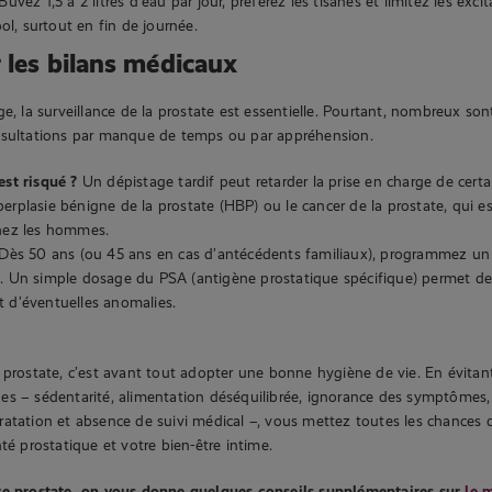
Buvez 1,5 à 2 litres d’eau par jour, préférez les tisanes et limitez les exc
ool, surtout en fin de journée.
r les bilans médicaux
ge, la surveillance de la prostate est essentielle. Pourtant, nombreux son
nsultations par manque de temps ou par appréhension.
est risqué ?
Un dépistage tardif peut retarder la prise en charge de certa
rplasie bénigne de la prostate (HBP) ou le cancer de la prostate, qui es
hez les hommes.
Dès 50 ans (ou 45 ans en cas d’antécédents familiaux), programmez un b
. Un simple dosage du PSA (antigène prostatique spécifique) permet de
 d’éventuelles anomalies.
 prostate, c’est avant tout adopter une bonne hygiène de vie. En évitant
es – sédentarité, alimentation déséquilibrée, ignorance des symptômes,
atation et absence de suivi médical –, vous mettez toutes les chances 
té prostatique et votre bien-être intime.
re prostate, on vous donne quelques conseils supplémentaires sur
le 