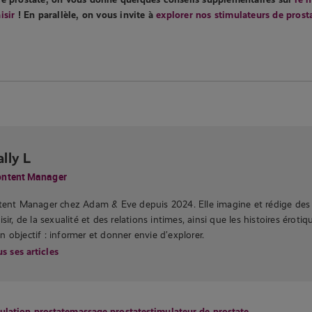
isir
! En parallèle, on vous invite à
explorer nos stimulateurs de prost
ally L
ntent Manager
ntent Manager chez Adam & Eve depuis 2024. Elle imagine et rédige des
sir, de la sexualité et des relations intimes, ainsi que les histoires éroti
 objectif : informer et donner envie d’explorer.
s ses articles
ulation prostate
massage prostate
stimulateur de prostate