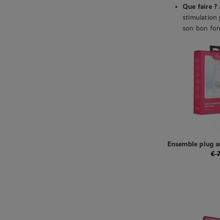
Que faire ?
stimulation 
son bon fo
Ensemble plug an
€
7