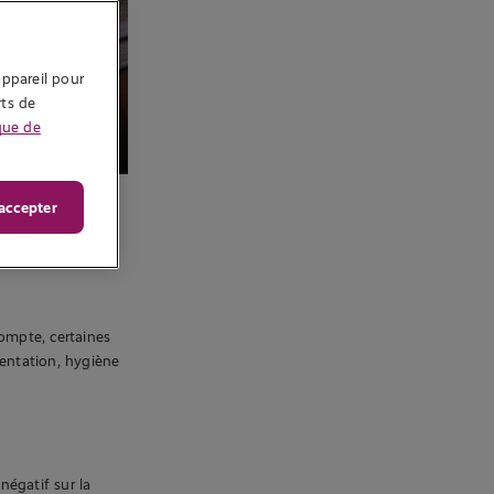
ppareil pour 
ts de 
que de
accepter
ompte, certaines
mentation, hygiène
négatif sur la