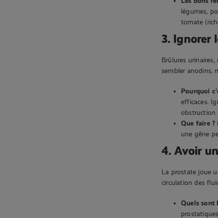
Les bons ré
légumes, po
tomate (rich
3. Ignorer
Brûlures urinaires,
sembler anodins, m
Pourquoi c’
efficaces. 
obstruction 
Que faire ?
une gêne pe
4. Avoir un
La prostate joue un
circulation des flu
Quels sont 
prostatiques