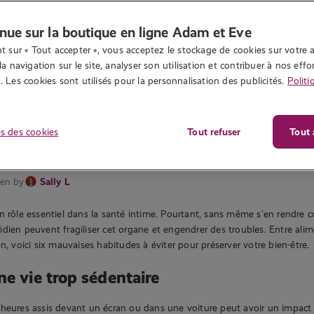
nue sur la boutique en ligne Adam et Eve
t sur « Tout accepter », vous acceptez le stockage de cookies sur votre a
la navigation sur le site, analyser son utilisation et contribuer à nos effor
 Les cookies sont utilisés pour la personnalisation des publicités.
Politi
s des cookies
Tout refuser
Tout 
045 vues
: 6 mauvaises habitudes à éviter
ten by
Sally L
n rôle essentiel dans la santé intime. Pourtant, sans même s’en rendre c
dien peuvent fragiliser cet organe et engendrer des troubles. Entre ali
n, voici six mauvaises habitudes à éviter pour préserver votre bien-être.
ne vie trop sédentaire
heures assis devant un écran ou dans une voiture peut avoir un impact 