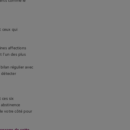
itants comme le
t ceux qui
ines affections
t l’un des plus
ilan régulier avec
 détecter
 ces six
 abstinence
de votre côté pour
massage de cette