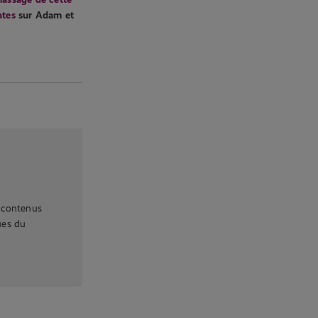
ates
sur Adam et
 contenus
ques du