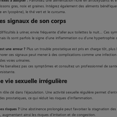
flexes à adopter :
Favorisez une alimentation riche en antioxydants et e
issons gras, noix et graines. Intégrez également des aliments bénéfiqu
e en lycopène), le thé vert et le curcuma.
 les signaux de son corps
 difficultés à uriner, envie fréquente d’aller aux toilettes la nuit… Ces
ais ils sont parfois le signe d’une inflammation ou d’une hypertrophie d
est une erreur ?
Plus un trouble prostatique est pris en charge tôt, plus 
Ignorer ces signaux peut mener à des complications comme une infection
des voies urinaires.
Ne banalisez pas ces symptômes et consultez un professionnel de santé
rsistante.
e vie sexuelle irrégulière
 rôle clé dans l’éjaculation. Une activité sexuelle régulière permet d’ent
ides prostatiques, ce qui réduit les risques d’inflammation.
les risques ?
Une abstinence prolongée peut favoriser la stagnation des 
, augmentant ainsi les risques d’irritation et de congestion.