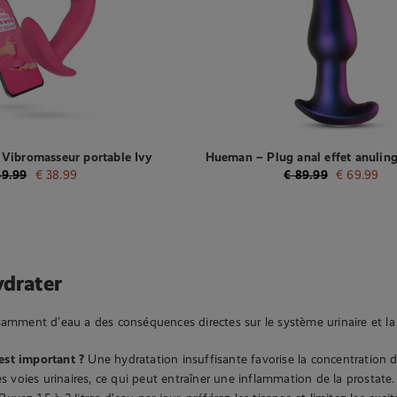
Vibromasseur portable Ivy
Hueman – Plug anal effet anuling
lé par application
9.99
€
38.99
€
89.99
€
69.99
ydrater
samment d’eau a des conséquences directes sur le système urinaire et la
est important ?
Une hydratation insuffisante favorise la concentration de
 des voies urinaires, ce qui peut entraîner une inflammation de la prostate.