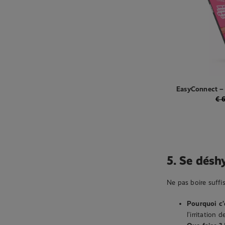
EasyConnect – 
contrô
€
6
5. Se désh
Ne pas boire suffi
Pourquoi c’
l’irritation