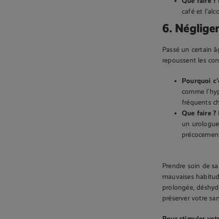
Que faire ?
café et l’alc
6. Néglige
Passé un certain â
repoussent les co
Pourquoi c’
comme l’hype
fréquents c
Que faire ?
un urologue
précocement
Prendre soin de sa
mauvaises habitud
prolongée, déshydr
préserver votre san
Pour stimuler vot