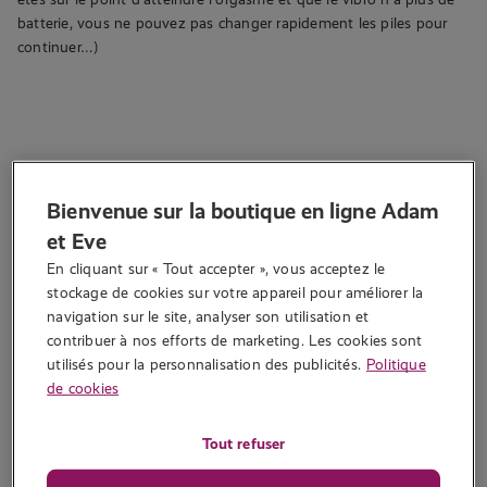
batterie, vous ne pouvez pas changer rapidement les piles pour
continuer…)
2. Quelles sont les matières sûres ?
Bienvenue sur la boutique en ligne Adam
Les vibromasseurs sont fabriqués dans différentes matières. Voici
et Eve
un récapitulatif de ces matières et leur degré de sécurité pour la
En cliquant sur « Tout accepter », vous acceptez le 
santé.
stockage de cookies sur votre appareil pour améliorer la 
Silicone
navigation sur le site, analyser son utilisation et 
contribuer à nos efforts de marketing. Les cookies sont 
utilisés pour la personnalisation des publicités.
Politique
Les sex-toys fabriqués en silicone sont de la meilleure qualité et
de cookies
d’utilisation fiable. Le silicone est une matière très flexible et
hygiéniquement irréprochable. Il est non-poreux,
hypoallergénique, il ne contient pas de latex et il est sans goût ni
Tout refuser
parfum. Bref, c’est une matière extra présentant le degré de
sécurité le plus élevé. Ces sex-toys sont souvent un peu plus chers