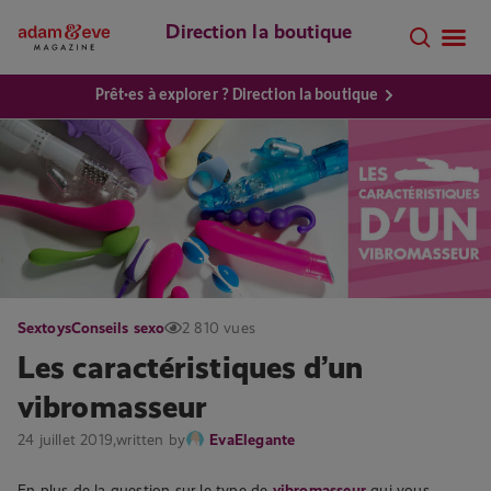
Direction la boutique
Prêt·es à explorer ? Direction la boutique
Sextoys
Conseils sexo
2 810 vues
Les caractéristiques d’un
vibromasseur
24 juillet 2019,
written by
EvaElegante
En plus de la question sur le type de
vibromasseur
qui vous