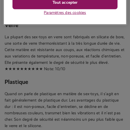
Tout accepter
que ceux en caoutchouc ou plastique.
★★★★★★★★★★ Note: 10/10
Paramètres des cookies
Verre
La plupart des sex-toys en verre sont fabriqués en silicate de bore,
une sorte de verre thermorésistant à la très longue durée de vie.
Cette matière est résistante aux coups, aux réactions chimiques et
aux variations de température, non-poreuse, et facile d’entretien.
Elle présente également le degré de sécurité le plus élevé.
★★★★★★★★★★ Note: 10/10
Plastique
Quand on parle de plastique en matière de sex-toys, il s’agit en
fait généralement de plastique dur. Les avantages du plastique
dur : il est non-poreux, facile d’entretien, se décline en de
nombreuses couleurs, transmet bien les vibrations et il n’est pas
cher. Son degré de sécurité est néanmoins un peu plus faible que
le verre et le silicone.