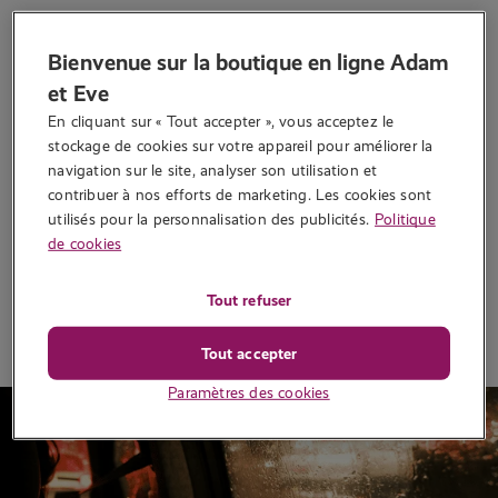
Histoire érotique : Un massage
Bienvenue sur la boutique en ligne Adam
qui dérape
et Eve
Écrit par
Sally L
En cliquant sur « Tout accepter », vous acceptez le 
Un massage sensuel entre deux inconnues prend une tournure
stockage de cookies sur votre appareil pour améliorer la 
électrique… jusqu’à devenir une expérience à trois aussi
navigation sur le site, analyser son utilisation et 
inattendue qu’enivrante….
contribuer à nos efforts de marketing. Les cookies sont 
utilisés pour la personnalisation des publicités.
Politique
26 011 vues
de cookies
Tout refuser
Lire la suite
Tout accepter
Paramètres des cookies