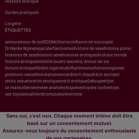
Histoire érotique
Guides pratiques
Lingerie
ÉTIQUETTES
amour
amour de soi
BDSM
clitoris
confiance en soi
couple
Dr Nynke Nijman
ejaculer
fantasmes
histoire de sexe
histoire porno
histoires de sexe
histoire sexe
histoires érotiques
histoire torride
histoire érotique
intimité
Jouets sexuels
L'amour de soi
lecture érotique
libido
Lingerie
lubrifiant
masturbation
orgasme
positions sexuelles
relation
rencard
récit chaud
récit excitant
récits sexuels
récits érotiques
récit érotique
Seksspeeltjes
se masturber
sexe
sexe anal
sexologue
sextoy
sex toy
Sextoys
sex toys
sexualité
vibromasseur
érotisme
Sans oui, c’est non. Chaque moment intime doit être
basé sur un consentement mutuel.
Assurez-vous toujours du consentement enthousiaste
de vos partenaires.